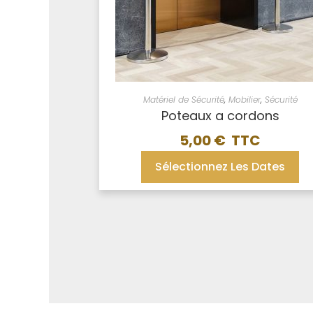
Matériel de Sécurité
,
Mobilier
,
Sécurité
Poteaux a cordons
5,00
€
Sélectionnez Les Dates