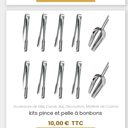
Accessoire de fête
,
Candy Bar
,
Décoration
,
Matériel de Cuisine
kits pince et pelle à bonbons
10,00
€