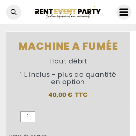
Accueil
>
Son / Lumière
>
Machine
>
Machine a fumée
MACHINE A FUMÉE
Haut débit
1 L inclus - plus de quantité
en option
40,00
€
-
+