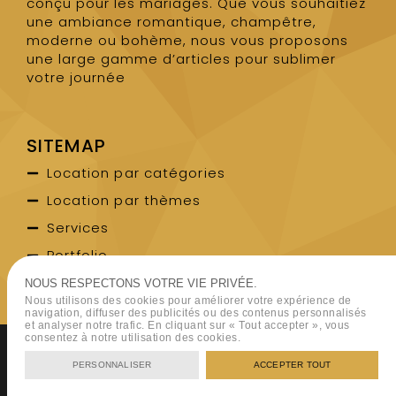
conçu pour les mariages. Que vous souhaitiez
une ambiance romantique, champêtre,
moderne ou bohème, nous vous proposons
une large gamme d’articles pour sublimer
votre journée
SITEMAP
Location par catégories
Location par thèmes
Services
Portfolio
Contact
NOUS RESPECTONS VOTRE VIE PRIVÉE.
Nous utilisons des cookies pour améliorer votre expérience de
navigation, diffuser des publicités ou des contenus personnalisés
et analyser notre trafic. En cliquant sur « Tout accepter », vous
consentez à notre utilisation des cookies.
Copyright 2026 - Rent Event Party | Designed by
Agence Markeasy
Communication
-
Mentions légales
-
CGL
PERSONNALISER
ACCEPTER TOUT