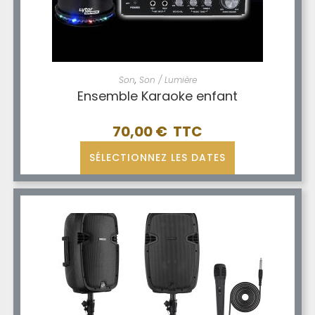
Son
,
Son / Lumière
Ensemble Karaoke enfant
70,00
€
SÉLECTIONNEZ LES DATES