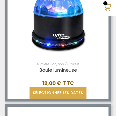
0
Lumière
,
Son
,
Son / Lumière
Boule lumineuse
12,00
€
SÉLECTIONNEZ LES DATES