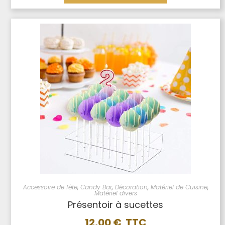
Accessoire de fête
,
Candy Bar
,
Décoration
,
Matériel de Cuisine
,
Matériel divers
Présentoir à sucettes
12,00
€