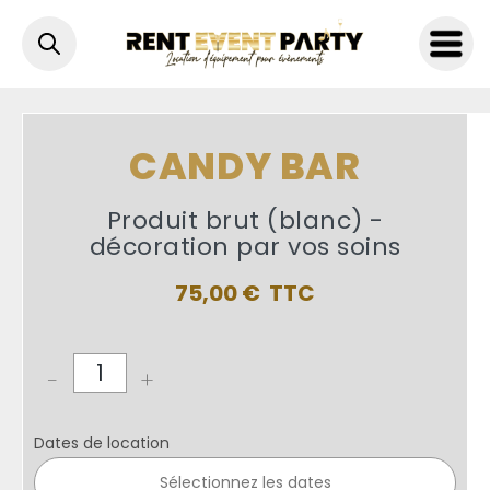
Accueil
>
Décoration
>
Accessoire de fête
>
Candy bar
CANDY BAR
Produit brut (blanc) -
décoration par vos soins
75,00
€
-
+
Dates de location