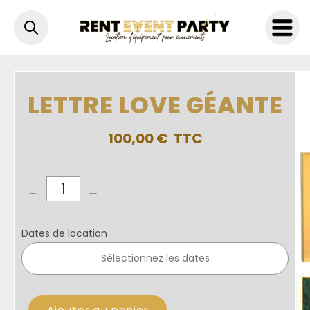
Accueil
>
Décoration
>
Chiffres / Mots géants
>
Lettre love géan
LETTRE LOVE GÉANTE
100,00
€
-
+
Dates de location
Ajouter au panier